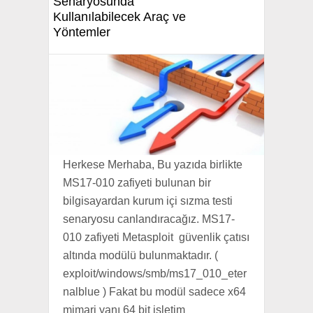
Senaryosunda
Kullanılabilecek Araç ve
Yöntemler
Herkese Merhaba, Bu yazıda birlikte
MS17-010 zafiyeti bulunan bir
bilgisayardan kurum içi sızma testi
senaryosu canlandıracağız. MS17-
010 zafiyeti Metasploit güvenlik çatısı
altında modülü bulunmaktadır. (
exploit/windows/smb/ms17_010_eter
nalblue ) Fakat bu modül sadece x64
mimari yanı 64 bit işletim