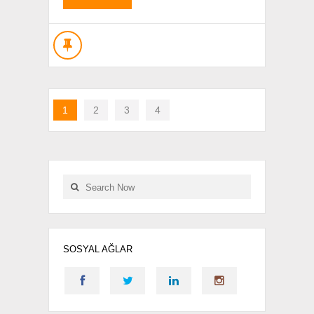
1
2
3
4
SOSYAL AĞLAR