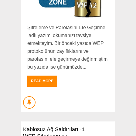
Bu yazıyı okumaya başlamadan
önce temel kavramlar ve terimler
için Kablosuz Ağ Saldırıları -1 WEP
Şifreleme ve Parolasını Ele Geçirme
adlı yazımı okumanızı tavsiye
etmekteyim. Bir önceki yazıda WEP
protokolünün zayıflıklarını ve
parolasını ele geçirmeye değinmiştim
bu yazıda ise günümüzde...
READ MORE
Kablosuz Ağ Saldırıları -1