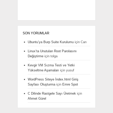
SON YORUMLAR
Ubuntu’ya Burp Suite Kurulumu
için
Can
Linux’ta Unutulan Root Parolasını
Değiştirme
için
tolga
Kevgir VM Sızma Testi ve Yetki
Yükseltme Aşamaları
için
yusuf
WordPress Siteye İndex.html Giriş
Sayfası Oluşturma
için
Emre Spot
C Dilinde Rastgele Sayı Üretmek
için
Ahmet Gürel