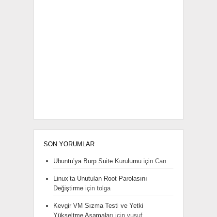
SON YORUMLAR
Ubuntu’ya Burp Suite Kurulumu
için
Can
Linux’ta Unutulan Root Parolasını
Değiştirme
için
tolga
Kevgir VM Sızma Testi ve Yetki
Yükseltme Aşamaları
için
yusuf